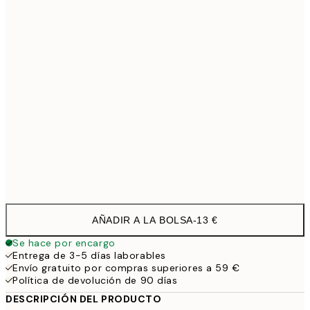
40x50 cm
27,4
50x70 cm
32,4
70x100 cm
4
100x150 cm
11
Frame
options
AÑADIR A LA BOLSA
-
13 €
Se hace por encargo
Entrega de 3-5 días laborables
Envío gratuito por compras superiores a 59 €
Política de devolución de 90 días
DESCRIPCIÓN DEL PRODUCTO