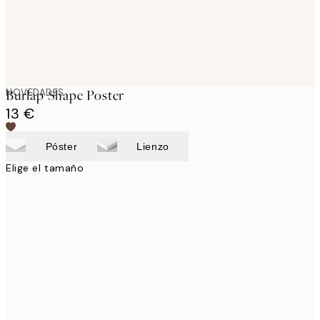
NOVEDADES
Burlap Shape Poster
13 €
Póster
Lienzo
Elige el tamaño