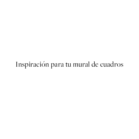
50%*
SS25
Abstract Balance Poster
Desde 9,98 €
19,95 €
Inspiración para tu mural de cuadros