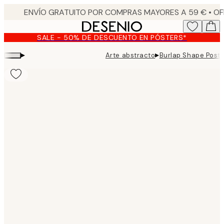
Skip
to
main
SALE - 50% DE DESCUENTO EN PÓSTERS*
content.
▸
▸
Arte abstracto
Burlap Shape Poste
Product
images