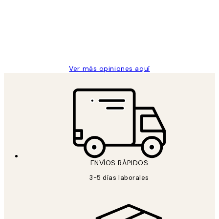
los
Desenio, ha ido siempre muy bien!
clientes
9 jun
Concepció C
Ver más opiniones aquí
ENVÍOS RÁPIDOS
3-5 días laborales