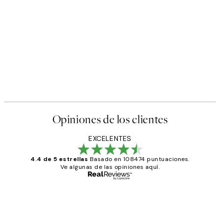
Opiniones de los clientes
EXCELENTES
4.4 de 5 estrellas
Basado en 108474 puntuaciones.
Ve algunas de las opiniones aquí.
Comprador verificado
Opiniones
de
He comprado más de una vez en