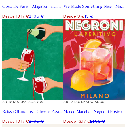
Coco De Paris - Alligator with Wine Glass Poster
We Made Something Nice - Margarita Poster
Desde 13,17 €
21,95 €
Desde 9 €
15 €
40%*
ARTISTAS DESTACADOS
40%*
ARTISTAS DESTACADOS
Raissa Oltmanns - Cheers Poster
Marco Marella - Negroni Poster
Desde 13,17 €
21,95 €
Desde 13,17 €
21,95 €