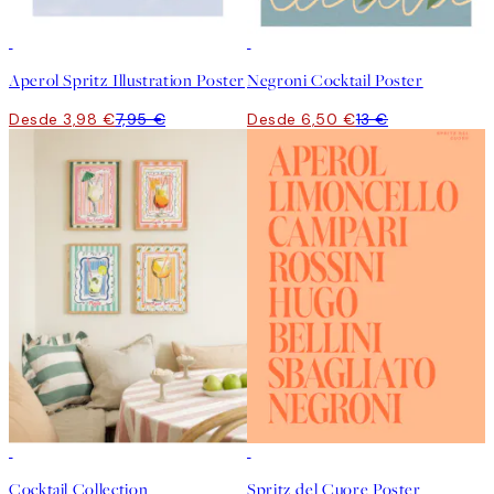
50%*
50%*
Aperol Spritz Illustration Poster
Negroni Cocktail Poster
Desde 3,98 €
7,95 €
Desde 6,50 €
13 €
-40%
50%*
Cocktail Collection
Spritz del Cuore Poster