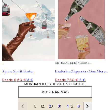
50%*
40%*
ARTISTAS DESTACADOS
Alpine Spirit Poster
Ekaterina Zagorska - One More Martini Please Poster
Desde 6,50 €
13 €
Desde 7,80 €
13 €
MOSTRANDO 36 DE 200 PRODUCTOS
MOSTRAR MÁS
1
2
3
4
…
6