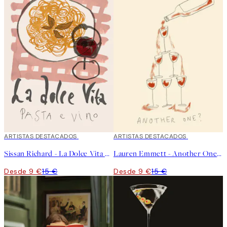
40%*
ARTISTAS DESTACADOS
40%*
ARTISTAS DESTACADOS
Sissan Richard - La Dolce Vita Poster
Lauren Emmett - Another One Poster
Desde 9 €
15 €
Desde 9 €
15 €