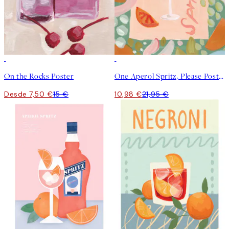
50%*
50%*
On the Rocks Poster
One Aperol Spritz, Please Poster
Desde 7,50 €
15 €
10,98 €
21,95 €