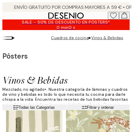
Skip
to
main
SALE - 50% DE DESCUENTO EN PÓSTERS*
content.
0 min
0 s
Válido
hasta:
▸
▸
Cuadros de cocina
Vinos & Bebidas
2026-
08-
09
Pósters
Vinos & Bebidas
Mezclado, no agitado». Nuestra categoría de láminas y cuadros
de vino y bebidas es todo lo que necesita tu cocina para darle
chispa a la vida. Encuentra las recetas de tus bebidas favoritas
o puede que descubras tu nueva bebida preferida. Con una
Leer más
Todas las Categorías
Filtrar y ordenar
lámina con vino y bebidas, te mantendrás a la última por
muchos años, especialmente con una receta de un cóctel
clásico.