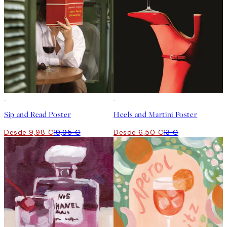
50%*
50%*
Sip and Read Poster
Heels and Martini Poster
Desde 9,98 €
19,95 €
Desde 6,50 €
13 €