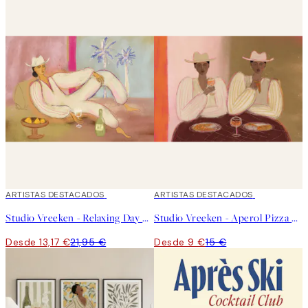
40%*
ARTISTAS DESTACADOS
40%*
ARTISTAS DESTACADOS
Studio Vreeken - Relaxing Day No2 Poster
Studio Vreeken - Aperol Pizza Party Poster
Desde 13,17 €
21,95 €
Desde 9 €
15 €