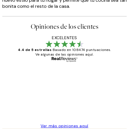
nuevo estilo para tu hogar y permite que tu cocina sea tan
bonita como el resto de la casa.
Opiniones de los clientes
EXCELENTES
4.4 de 5 estrellas
Basado en 108474 puntuaciones.
Ve algunas de las opiniones aquí.
Comprador verificado
Opiniones
de
He comprado más de una vez en
los
Desenio, ha ido siempre muy bien!
clientes
9 jun
Concepció C
Ver más opiniones aquí