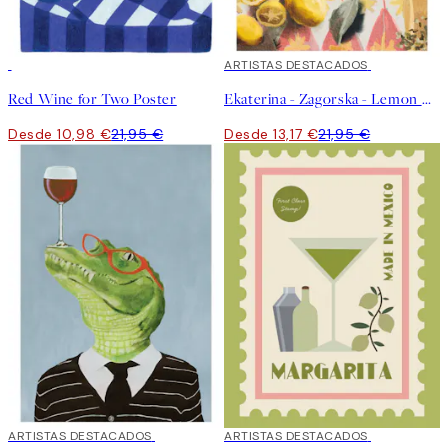
50%*
40%*
ARTISTAS DESTACADOS
Red Wine for Two Poster
Ekaterina - Zagorska - Lemon Cocktail Poster
Desde 10,98 €
21,95 €
Desde 13,17 €
21,95 €
40%*
ARTISTAS DESTACADOS
40%*
ARTISTAS DESTACADOS