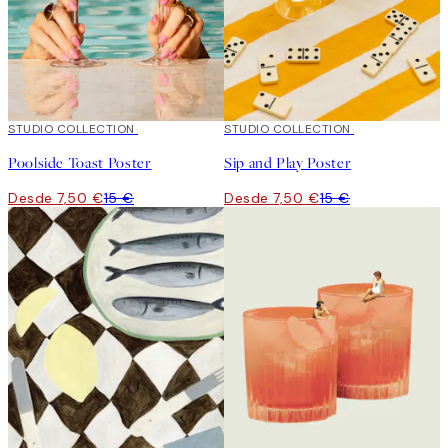
50%*
STUDIO COLLECTION
50%*
STUDIO COLLECTION
Poolside Toast Poster
Sip and Play Poster
Desde 7,50 €
15 €
Desde 7,50 €
15 €