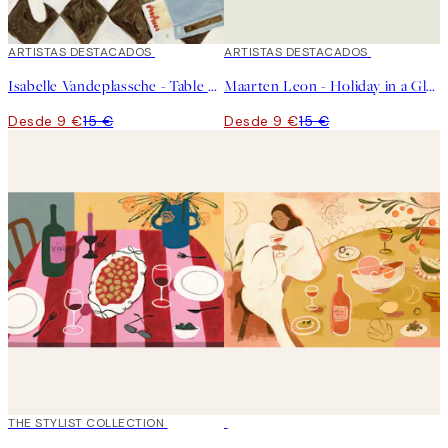
40%*
ARTISTAS DESTACADOS
40%*
ARTISTAS DESTACADOS
Isabelle Vandeplassche - Table Cloth with Matches Poster
Maarten Leon - Holiday in a Glass No2 Poster
Desde 9 €
15 €
Desde 9 €
15 €
50%*
THE STYLIST COLLECTION
50%*