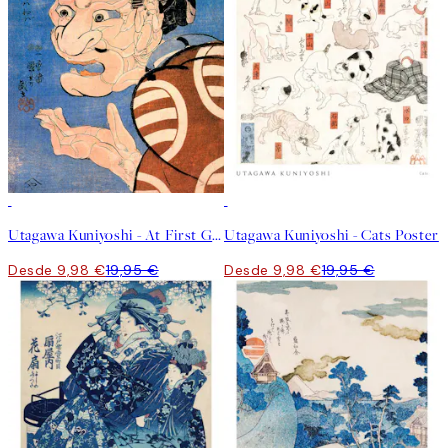
50%*
50%*
Utagawa Kuniyoshi - At First Glance Poster
Utagawa Kuniyoshi - Cats Poster
Desde 9,98 €
19,95 €
Desde 9,98 €
19,95 €