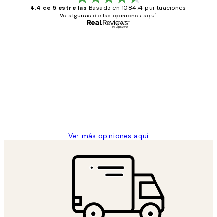
4.4 de 5 estrellas
Basado en 108474 puntuaciones.
Ve algunas de las opiniones aquí.
Comprador verificado
Opiniones
de
He comprado más de una vez en
los
Desenio, ha ido siempre muy bien!
clientes
9 jun
Concepció C
Ver más opiniones aquí