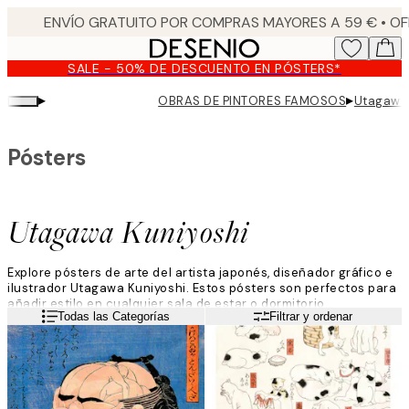
Skip
to
main
SALE - 50% DE DESCUENTO EN PÓSTERS*
content.
▸
▸
OBRAS DE PINTORES FAMOSOS
Utagawa 
Pósters
Utagawa Kuniyoshi
Explore pósters de arte del artista japonés, diseñador gráfico e
ilustrador Utagawa Kuniyoshi. Estos pósters son perfectos para
añadir estilo en cualquier sala de estar o dormitorio.
Leer más
Todas las Categorías
Filtrar y ordenar