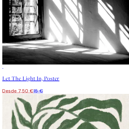
50%*
Let The Light In, Poster
Desde 7,50 €
15 €