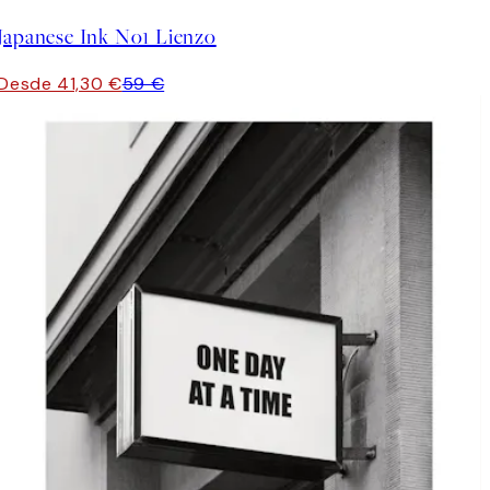
Japanese Ink No1 Lienzo
Desde 41,30 €
59 €