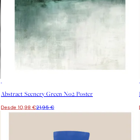
50%*
Abstract Scenery Green No2 Poster
Desde 10,98 €
21,95 €