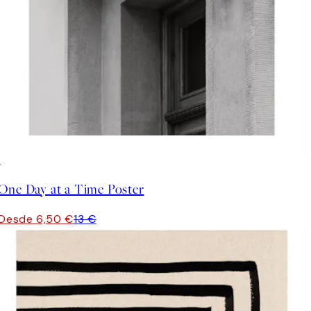
50%*
One Day at a Time Poster
Desde 6,50 €
13 €