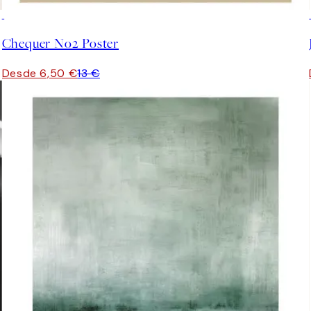
50%*
Chequer No2 Poster
Desde 6,50 €
13 €