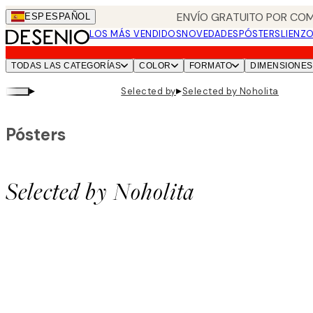
Skip
ENVÍO GRATUITO POR COM
ESP
ESPAÑOL
to
LOS MÁS VENDIDOS
NOVEDADES
PÓSTERS
LIENZ
main
content.
TODAS LAS CATEGORÍAS
COLOR
FORMATO
DIMENSIONES
▸
▸
Selected by
Selected by Noholita
Pósters
Selected by Noholita