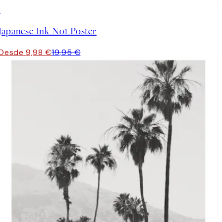
50%*
Japanese Ink No1 Poster
Desde 9,98 €
19,95 €