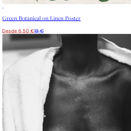
50%*
Green Botanical on Linen Poster
Desde 6,50 €
13 €