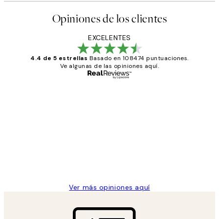
Opiniones de los clientes
EXCELENTES
4.4 de 5 estrellas
Basado en 108474 puntuaciones.
Ve algunas de las opiniones aquí.
Comprador verificado
Opiniones
de
He comprado más de una vez en
los
Desenio, ha ido siempre muy bien!
clientes
9 jun
Concepció C
Ver más opiniones aquí