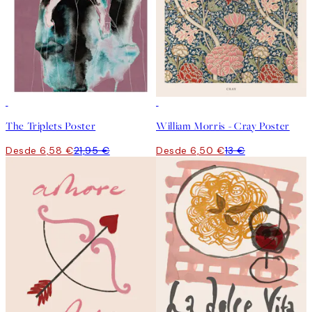
-70%
Outlet
50%*
The Triplets Poster
William Morris - Cray Poster
Desde 6,58 €
21,95 €
Desde 6,50 €
13 €