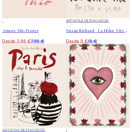
50%*
40%*
ARTISTAS DESTACADOS
Amore Mio Poster
Sissan Richard - La Dolce Vita Poster
Desde 3,98 €
7,95 €
Desde 9 €
15 €
40%*
ARTISTAS DESTACADOS
50%*