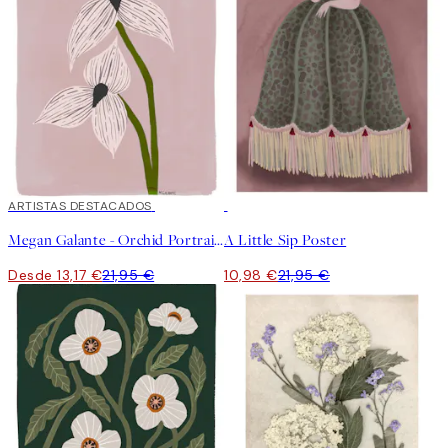
40%*
ARTISTAS DESTACADOS
50%*
Megan Galante - Orchid Portrait Poster
A Little Sip Poster
Desde 13,17 €
21,95 €
10,98 €
21,95 €