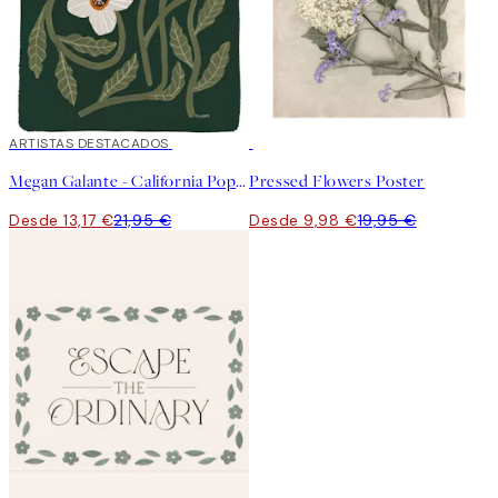
40%*
ARTISTAS DESTACADOS
50%*
Megan Galante - California Poppy Poster
Pressed Flowers Poster
Desde 13,17 €
21,95 €
Desde 9,98 €
19,95 €