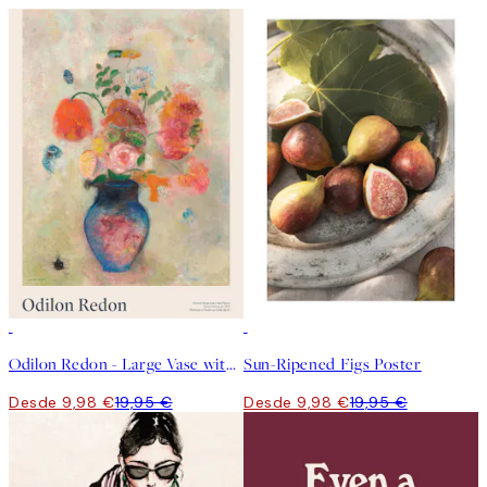
50%*
50%*
Odilon Redon - Large Vase with Flowers Poster
Sun-Ripened Figs Poster
Desde 9,98 €
19,95 €
Desde 9,98 €
19,95 €