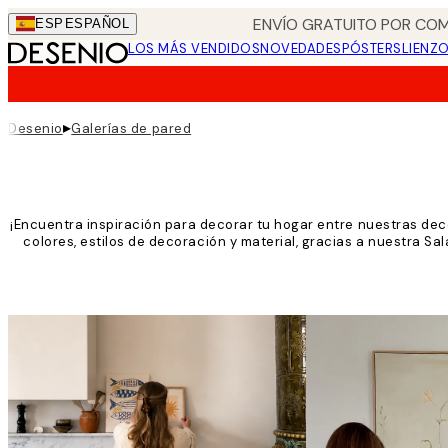
Skip
ENVÍO GRATUITO POR COM
ESP
ESPAÑOL
to
LOS MÁS VENDIDOS
NOVEDADES
PÓSTERS
LIENZ
main
content.
▸
Desenio
Galerías de pared
¡Encuentra inspiración para decorar tu hogar entre nuestras dec
colores, estilos de decoración y material, gracias a nuestra Sal