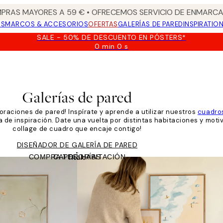
PRAS MAYORES A 59 € • OFRECEMOS SERVICIO DE ENMARCA
OS
MARCOS & ACCESORIOS
OFERTAS
GALERÍAS DE PARED
INSPIRATIO
SALE - 50% DE DESCUENTO EN PÓSTERS*
0 min
0 s
Válido
hasta:
2026-
08-
09
Galerías de pared
oraciones de pared! Inspírate y aprende a utilizar nuestros
cuadro
a de inspiración. Date una vuelta por distintas habitaciones y moti
collage de cuadro que encaje contigo!
DISEÑADOR DE GALERÍA DE PARED
COMPRA POR HABITACIÓN
CATEGORÍAS
Título