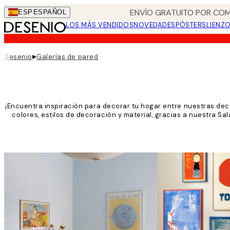
Skip
ENVÍO GRATUITO POR COM
ESP
ESPAÑOL
to
LOS MÁS VENDIDOS
NOVEDADES
PÓSTERS
LIENZ
main
content.
▸
Desenio
Galerías de pared
¡Encuentra inspiración para decorar tu hogar entre nuestras dec
colores, estilos de decoración y material, gracias a nuestra Sal