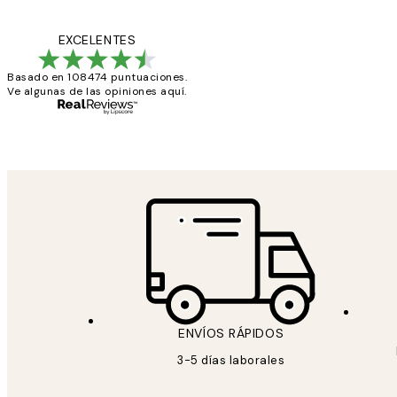
Opiniones
de
He comprado más
EXCELENTES
los
Basado en 108474 puntuaciones.
clientes
Ve algunas de las opiniones aquí.
9 jun
Concepció C
ENVÍOS RÁPIDOS
3-5 días laborales