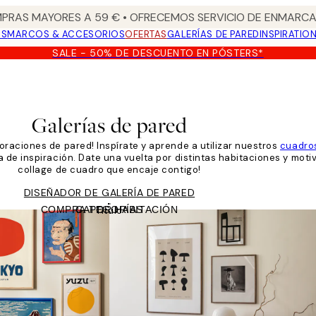
PRAS MAYORES A 59 € • OFRECEMOS SERVICIO DE ENMARCA
OS
MARCOS & ACCESORIOS
OFERTAS
GALERÍAS DE PARED
INSPIRATIO
SALE - 50% DE DESCUENTO EN PÓSTERS*
Galerías de pared
oraciones de pared! Inspírate y aprende a utilizar nuestros
cuadro
a de inspiración. Date una vuelta por distintas habitaciones y moti
collage de cuadro que encaje contigo!
DISEÑADOR DE GALERÍA DE PARED
COMPRA POR HABITACIÓN
CATEGORÍAS
Título