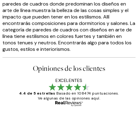
paredes de cuadros donde predominan los diseños en
arte de línea muestra la belleza de las cosas simples y el
impacto que pueden tener en los estilismos. Allí
encontrarás composiciones para dormitorios y salones. La
categoría de paredes de cuadros con diseños en arte de
línea tiene estilismos en colores fuertes y también en
tonos tenues y neutros. Encontrarás algo para todos los
gustos, estilos e interiorismos.
Opiniones de los clientes
EXCELENTES
4.4 de 5 estrellas
Basado en 108474 puntuaciones.
Ve algunas de las opiniones aquí.
Comprador verificado
Opiniones
de
He comprado más de una vez en
los
Desenio, ha ido siempre muy bien!