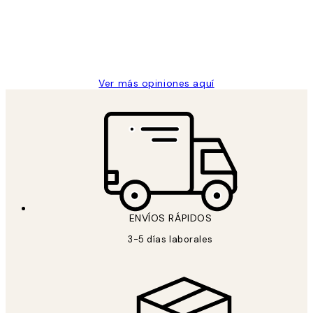
clientes
9 jun
Concepció C
Ver más opiniones aquí
ENVÍOS RÁPIDOS
3-5 días laborales