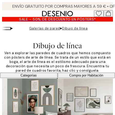
Skip
to
main
SALE - 50% DE DESCUENTO EN PÓSTERS*
content.
▸
▸
Galerías de pared
Dibujo de línea
Dibujo de línea
Ven a explorar las paredes de cuadros que hemos compuesto
con pósters de arte de línea. Se trata de un estilo que está en
boga, el arte de línea es el estilismo adecuado para una
decoración que necesita un poco de frescura. Encuentra tu
pared de cuadros favorita, haz clic y consíguela.
Categorías
Compra por Habitación