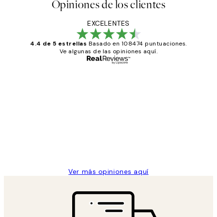
Opiniones de los clientes
EXCELENTES
4.4 de 5 estrellas
Basado en 108474 puntuaciones.
Ve algunas de las opiniones aquí.
Comprador verificado
Opiniones
de
He comprado más de una vez en
los
Desenio, ha ido siempre muy bien!
clientes
9 jun
Concepció C
Ver más opiniones aquí