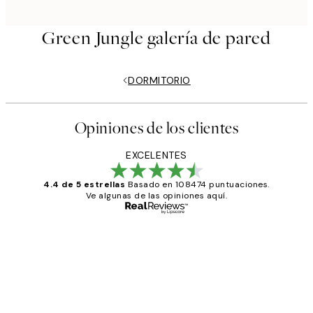
Green Jungle galería de pared
DORMITORIO
Opiniones de los clientes
EXCELENTES
4.4 de 5 estrellas
Basado en 108474 puntuaciones.
Ve algunas de las opiniones aquí.
Comprador verificado
Opiniones
de
He comprado más de una vez en
los
Desenio, ha ido siempre muy bien!
clientes