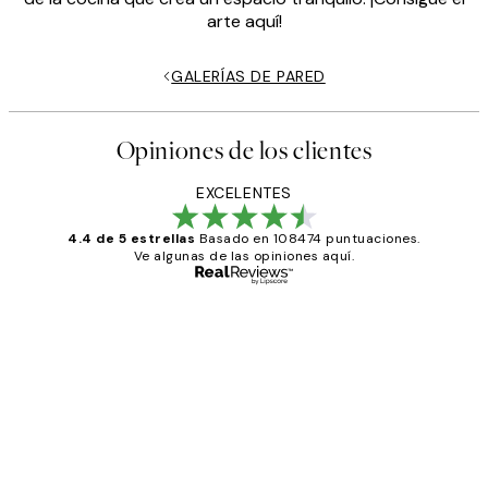
arte aquí!
GALERÍAS DE PARED
Opiniones de los clientes
EXCELENTES
4.4 de 5 estrellas
Basado en 108474 puntuaciones.
Ve algunas de las opiniones aquí.
Comprador verificado
Opiniones
de
He comprado más de una vez en
los
Desenio, ha ido siempre muy bien!
clientes
9 jun
Concepció C