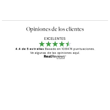
Opiniones de los clientes
EXCELENTES
4.4 de 5 estrellas
Basado en 108474 puntuaciones.
Ve algunas de las opiniones aquí.
Comprador verificado
Opiniones
de
He comprado más de una vez en
los
Desenio, ha ido siempre muy bien!
clientes
9 jun
Concepció C