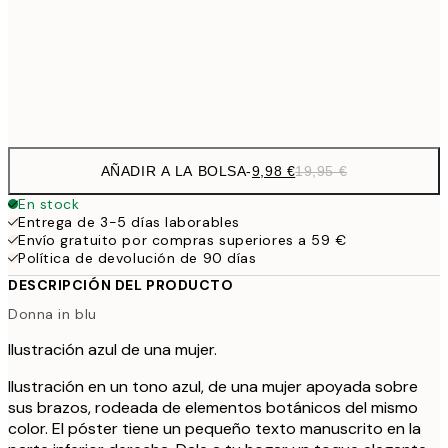
16,2
50x70 cm
32,
Frame
options
AÑADIR A LA BOLSA
-
9,98 €
19,95 €
En stock
Entrega de 3-5 días laborables
Envío gratuito por compras superiores a 59 €
Política de devolución de 90 días
DESCRIPCIÓN DEL PRODUCTO
Donna in blu
Ilustración azul de una mujer.
Ilustración en un tono azul, de una mujer apoyada sobre
sus brazos, rodeada de elementos botánicos del mismo
color. El póster tiene un pequeño texto manuscrito en la