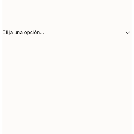
Elija una opción...
9,
30x40 cm
19,