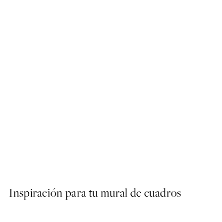
50%*
Dusty Pink Roses No1 Post
Desde 6,50 €
13 €
Inspiración para tu mural de cuadros