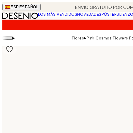
Skip
ENVÍO GRATUITO POR COM
ESP
ESPAÑOL
to
LOS MÁS VENDIDOS
NOVEDADES
PÓSTERS
LIENZ
main
content.
▸
▸
Flores
Pink Cosmos Flowers P