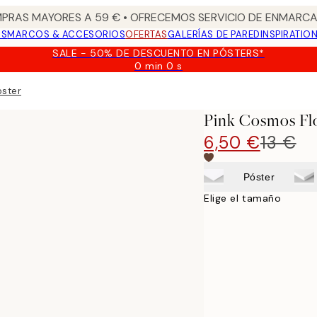
PRAS MAYORES A 59 € • OFRECEMOS SERVICIO DE ENMARCA
OS
MARCOS & ACCESORIOS
OFERTAS
GALERÍAS DE PARED
INSPIRATIO
SALE - 50% DE DESCUENTO EN PÓSTERS*
0 min
0 s
Válido
hasta:
oster
2026-
08-
Pink Cosmos Fl
09
6,50 €
13 €
Póster
Elige el tamaño