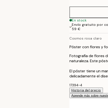
30x40 cm
50x70 cm
En stock
Envío gratuito por c
59 €
Cosmos rosa claro
Póster con flores y f
Fotografía de flores d
naturaleza. Este póst
El póster tiene un m
delicadamente el dise
17394-4
Historia del precio
Aprende más sobre nuestr