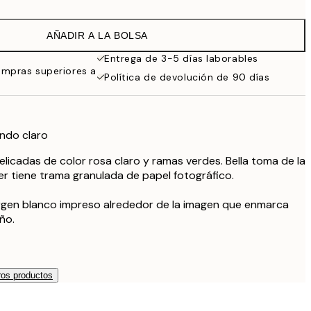
9,98 €
19,95 €
AÑADIR A LA BOLSA
16,23 €
32,45 €
Entrega de 3-5 días laborables
ompras superiores a
Política de devolución de 90 días
ondo claro
elicadas de color rosa claro y ramas verdes. Bella toma de la
er tiene trama granulada de papel fotográfico.
argen blanco impreso alrededor de la imagen que enmarca
ño.
os productos