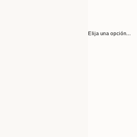
Elija una opción...
Frame
21x30 cm
options