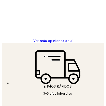
de
He comprado más de una vez en
los
Desenio, ha ido siempre muy bien!
clientes
9 jun
Concepció C
Ver más opiniones aquí
ENVÍOS RÁPIDOS
3-5 días laborales