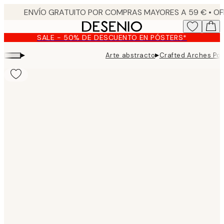
Skip
to
main
SALE - 50% DE DESCUENTO EN PÓSTERS*
content.
▸
▸
Arte abstracto
Crafted Arches Pos
Product
images