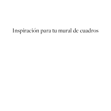
ter
Soft Couple Poster
Desde 7,50 €
15 €
Inspiración para tu mural de cuadros