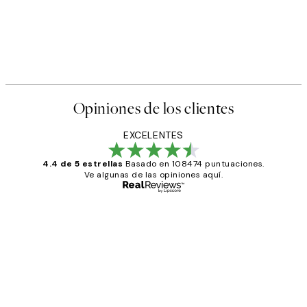
Opiniones de los clientes
EXCELENTES
4.4 de 5 estrellas
Basado en 108474 puntuaciones.
Ve algunas de las opiniones aquí.
Comprador verificado
Opiniones
de
He comprado más de una vez en
los
Desenio, ha ido siempre muy bien!
clientes
9 jun