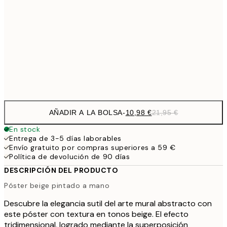
27,2
70x100 cm
54,
59,5
100x150 cm
1
Frame
options
AÑADIR A LA BOLSA
-
10,98 €
21,95 €
En stock
Entrega de 3-5 días laborables
Envío gratuito por compras superiores a 59 €
Política de devolución de 90 días
DESCRIPCIÓN DEL PRODUCTO
Póster beige pintado a mano
Descubre la elegancia sutil del arte mural abstracto con
este póster con textura en tonos beige. El efecto
tridimensional, logrado mediante la superposición