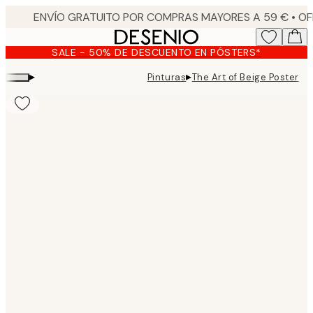
Skip
to
main
SALE - 50% DE DESCUENTO EN PÓSTERS*
content.
▸
▸
Pinturas
The Art of Beige Poster
Product
images