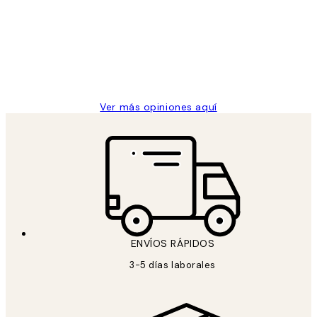
de
He comprado más de una vez en
los
Desenio, ha ido siempre muy bien!
clientes
9 jun
Concepció C
Ver más opiniones aquí
ENVÍOS RÁPIDOS
3-5 días laborales