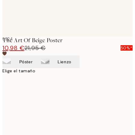
SS24
The Art Of Beige Poster
10,98 €
21,95 €
50%*
Póster
Lienzo
Elige el tamaño