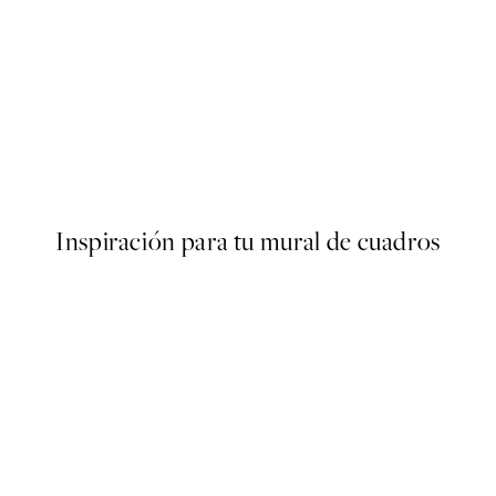
50%*
ng No1 Poster
Traces of Light No1 Poster
Desde 7,50 €
15 €
Inspiración para tu mural de cuadros