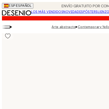
Skip
ENVÍO GRATUITO POR COM
ESP
ESPAÑOL
to
LOS MÁS VENDIDOS
NOVEDADES
PÓSTERS
LIENZ
main
content.
▸
▸
Arte abstracto
Contemporary Yell