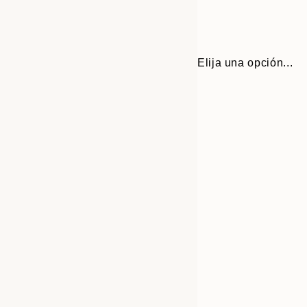
Elija una opción...
30x40 cm
50x70 cm