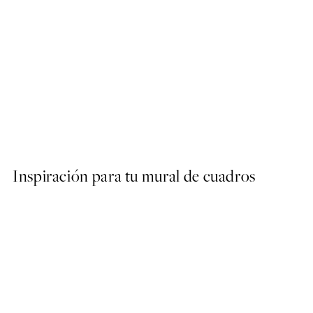
50%*
Abstract Green Shapes No2
Desde 6,50 €
13 €
Inspiración para tu mural de cuadros