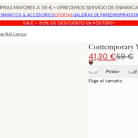
PRAS MAYORES A 59 € • OFRECEMOS SERVICIO DE ENMARCA
OS
MARCOS & ACCESORIOS
OFERTAS
GALERÍAS DE PARED
INSPIRATIO
SALE - 50% DE DESCUENTO EN PÓSTERS*
ow No1 Lienzo
Contemporary Y
41,30 €
59 €
Póster
Elige el tamaño