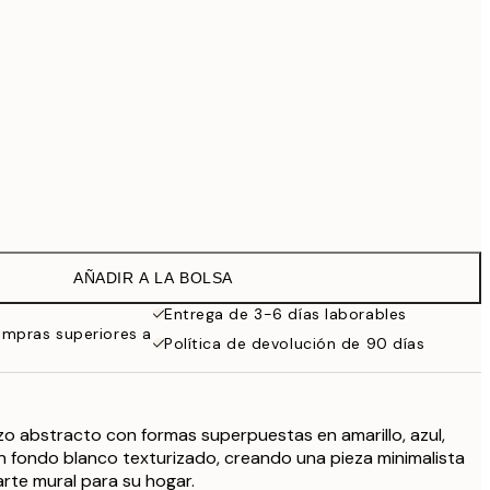
99 €
Sin marco
AÑADIR A LA BOLSA
Entrega de 3-6 días laborables
ompras superiores a
Política de devolución de 90 días
zo abstracto con formas superpuestas en amarillo, azul,
un fondo blanco texturizado, creando una pieza minimalista
rte mural para su hogar.