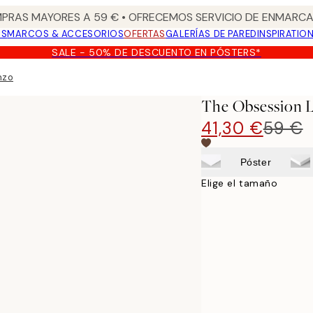
PRAS MAYORES A 59 € • OFRECEMOS SERVICIO DE ENMARCA
OS
MARCOS & ACCESORIOS
OFERTAS
GALERÍAS DE PARED
INSPIRATIO
SALE - 50% DE DESCUENTO EN PÓSTERS*
nzo
The Obsession 
41,30 €
59 €
Póster
Elige el tamaño