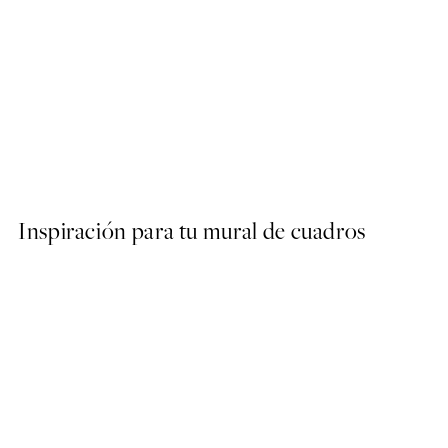
50%*
Abstract Green Shapes No2
Desde 6,50 €
13 €
Inspiración para tu mural de cuadros