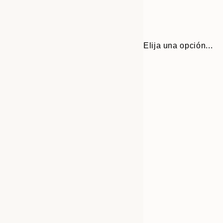
Elija una opción...
30x40 cm
50x70 cm