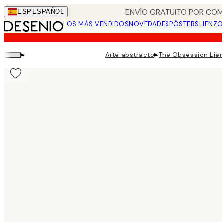
Skip
ENVÍO GRATUITO POR COM
ESP
ESPAÑOL
to
LOS MÁS VENDIDOS
NOVEDADES
PÓSTERS
LIENZ
main
content.
▸
▸
Arte abstracto
The Obsession Lie