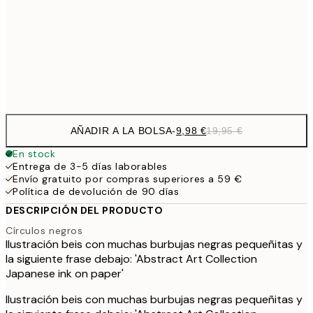
16,2
50x70 cm
32,
Frame
options
AÑADIR A LA BOLSA
-
9,98 €
19,95 €
En stock
Entrega de 3-5 días laborables
Envío gratuito por compras superiores a 59 €
Política de devolución de 90 días
DESCRIPCIÓN DEL PRODUCTO
Círculos negros
Ilustración beis con muchas burbujas negras pequeñitas y
la siguiente frase debajo: 'Abstract Art Collection
Japanese ink on paper'
Ilustración beis con muchas burbujas negras pequeñitas y