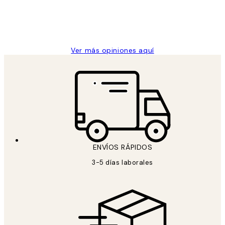
clientes
9 jun
Concepció C
Ver más opiniones aquí
ENVÍOS RÁPIDOS
3-5 días laborales