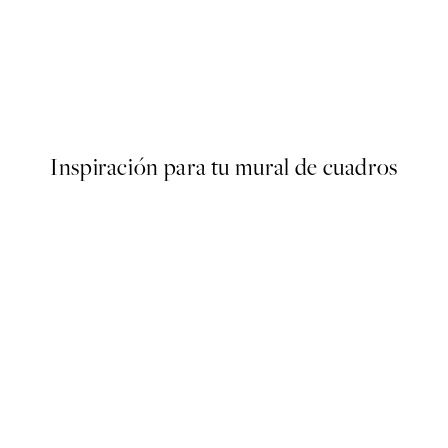
40%*
ARTISTAS DESTACADOS
Mie & Him - People Poster
Desde 13,17 €
21,95 €
Inspiración para tu mural de cuadros