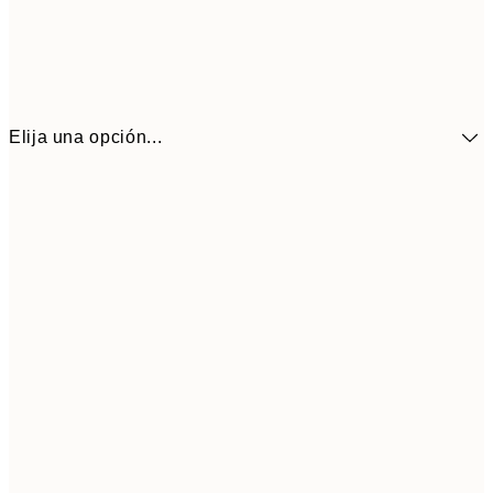
Elija una opción...
9,
30x40 cm
19,