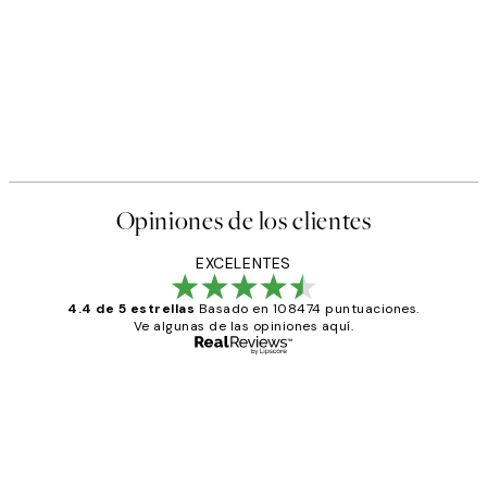
Opiniones de los clientes
EXCELENTES
4.4 de 5 estrellas
Basado en 108474 puntuaciones.
Ve algunas de las opiniones aquí.
Comprador verificado
Opiniones
de
He comprado más de una vez en
los
Desenio, ha ido siempre muy bien!