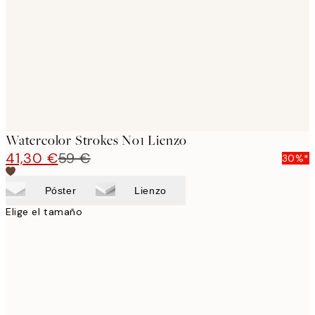
images
Watercolor Strokes No1 Lienzo
41,30 €
59 €
30%*
Póster
Lienzo
Elige el tamaño