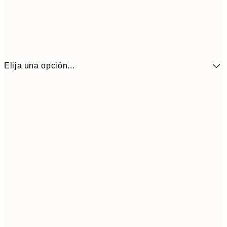
Elija una opción...
41,3
30x40 cm