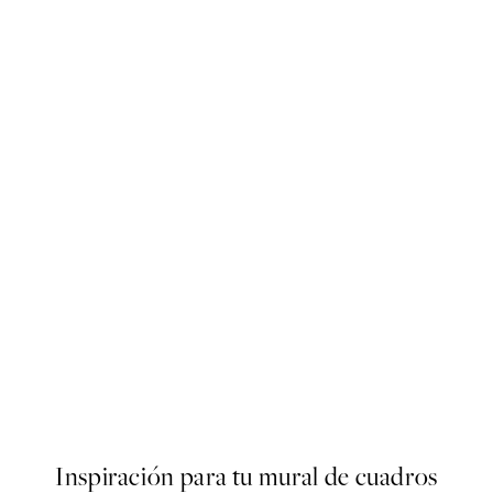
50%*
 No1 Poster
Traces of Light No1 Poster
Desde 7,50 €
15 €
Inspiración para tu mural de cuadros