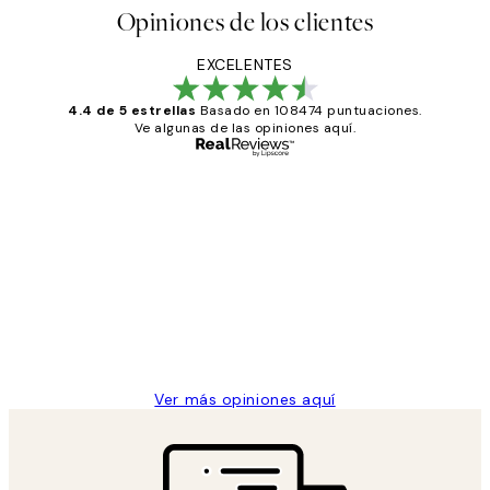
Opiniones de los clientes
EXCELENTES
4.4 de 5 estrellas
Basado en 108474 puntuaciones.
Ve algunas de las opiniones aquí.
Comprador verificado
Opiniones
de
He comprado más de una vez en
los
Desenio, ha ido siempre muy bien!
clientes
9 jun
Concepció C
Ver más opiniones aquí