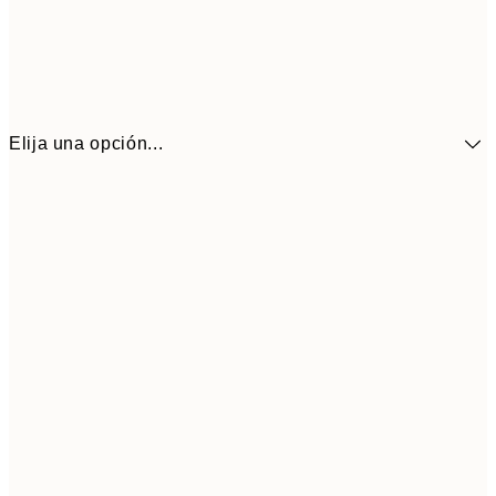
Elija una opción...
41,3
30x40 cm