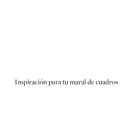
50%*
s Poster
Olive Branches in Vase Poster
Desde 6,50 €
13 €
Inspiración para tu mural de cuadros