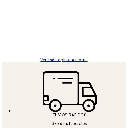
Comprador verificado
Opiniones
de
He comprado más de una vez en
los
Desenio, ha ido siempre muy bien!
clientes
9 jun
Concepció C
Ver más opiniones aquí
ENVÍOS RÁPIDOS
3-5 días laborales