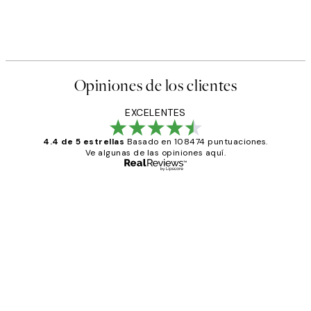
Opiniones de los clientes
EXCELENTES
4.4 de 5 estrellas
Basado en 108474 puntuaciones.
Ve algunas de las opiniones aquí.
Comprador verificado
Opiniones
de
He comprado más de una vez en
los
Desenio, ha ido siempre muy bien!
clientes
9 jun
Concepció C