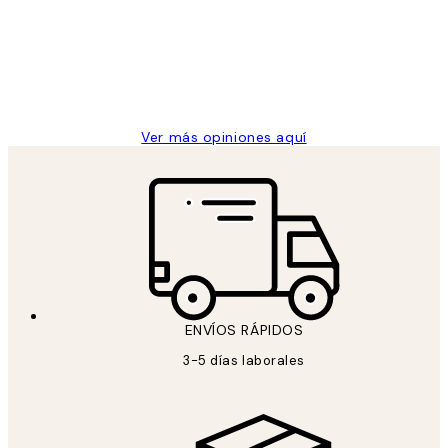
los
Desenio, ha ido siempre muy bien!
clientes
9 jun
Concepció C
Ver más opiniones aquí
ENVÍOS RÁPIDOS
3-5 días laborales