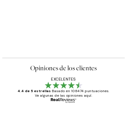
50%*
s Poster
Abstract Green Shapes No2 
Desde 6,50 €
13 €
Opiniones de los clientes
EXCELENTES
4.4 de 5 estrellas
Basado en 108474 puntuaciones.
Ve algunas de las opiniones aquí.
Comprador verificado
Opiniones
de
He comprado más de una vez en