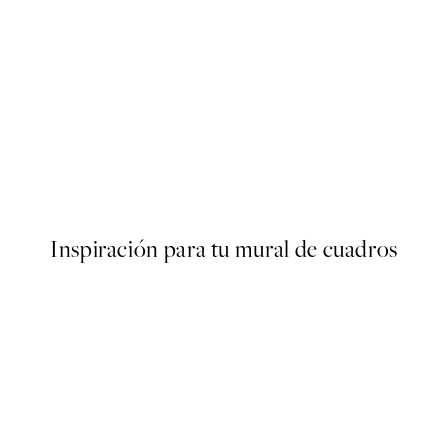
50%*
ter
Traces of Light No2 Poster
Desde 7,50 €
15 €
Inspiración para tu mural de cuadros