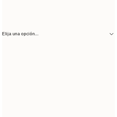
Elija una opción...
41,3
30x40 cm