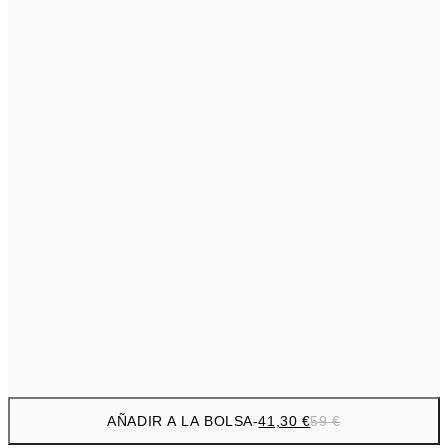
69,3
50x70 cm
Sin marco
AÑADIR A LA BOLSA
-
41,30 €
59 €