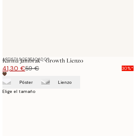
images
ARTISTAS DESTACADOS
Karina Jambrak - Growth Lienzo
41,30 €
59 €
30%*
Póster
Lienzo
Elige el tamaño