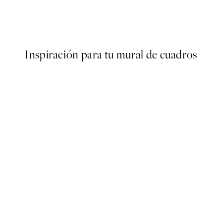
s Poster
Abstract Green Shapes No2 
Desde 6,50 €
13 €
Inspiración para tu mural de cuadros