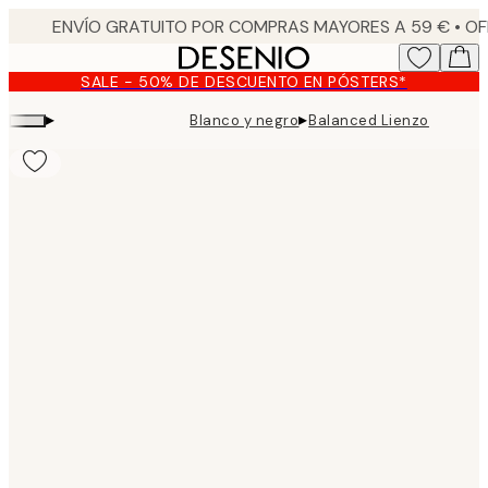
Skip
to
main
SALE - 50% DE DESCUENTO EN PÓSTERS*
content.
▸
▸
Blanco y negro
Balanced Lienzo
Product
images