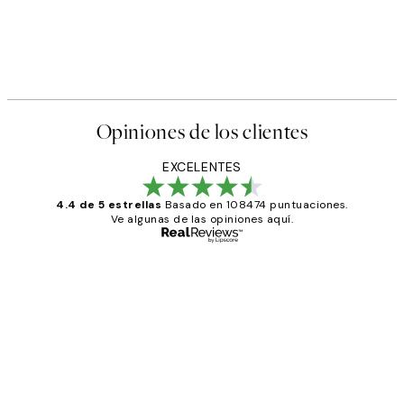
Opiniones de los clientes
EXCELENTES
4.4 de 5 estrellas
Basado en 108474 puntuaciones.
Ve algunas de las opiniones aquí.
Comprador verificado
Opiniones
de
He comprado más de una vez en
los
Desenio, ha ido siempre muy bien!
clientes
9 jun
Concepció C