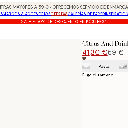
PRAS MAYORES A 59 € • OFRECEMOS SERVICIO DE ENMARCA
OS
MARCOS & ACCESORIOS
OFERTAS
GALERÍAS DE PARED
INSPIRATIO
SALE - 50% DE DESCUENTO EN PÓSTERS*
Citrus And Drin
41,30 €
59 €
Póster
Elige el tamaño