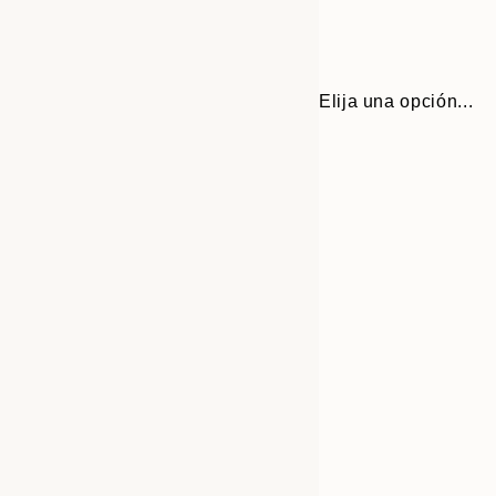
Elija una opción...
30x40 cm
50x70 cm