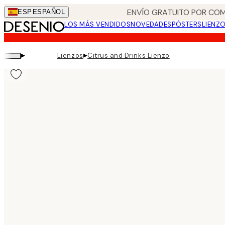
Skip
ENVÍO GRATUITO POR COM
ESP
ESPAÑOL
to
LOS MÁS VENDIDOS
NOVEDADES
PÓSTERS
LIENZ
main
content.
▸
▸
Lienzos
Citrus and Drinks Lienzo