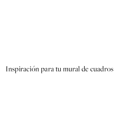
50%*
Abstract Green Shapes No2
Desde 6,50 €
13 €
Inspiración para tu mural de cuadros