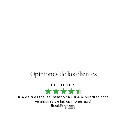
50%*
s Poster
Abstract Green Shapes No2 
Desde 6,50 €
13 €
Opiniones de los clientes
EXCELENTES
4.4 de 5 estrellas
Basado en 108474 puntuaciones.
Ve algunas de las opiniones aquí.
Comprador verificado
Opiniones