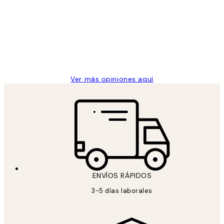
de
He comprado más de una vez en
los
Desenio, ha ido siempre muy bien!
clientes
9 jun
Concepció C
Ver más opiniones aquí
ENVÍOS RÁPIDOS
3-5 días laborales