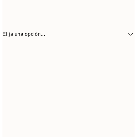
Elija una opción...
41,3
30x40 cm