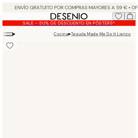
Skip
to
main
SALE - 50% DE DESCUENTO EN PÓSTERS*
content.
▸
▸
Cocina
Tequila Made Me Do It Lienzo
Product
images