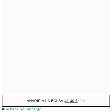
69,3
50x70 cm
Sin marco
AÑADIR A LA BOLSA
-
41,30 €
59 €
Se hace por encargo