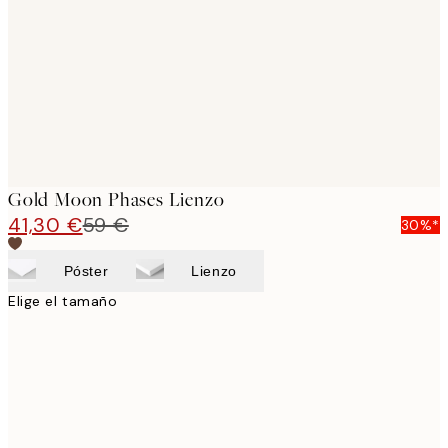
images
Gold Moon Phases Lienzo
41,30 €
59 €
30%*
Póster
Lienzo
Elige el tamaño