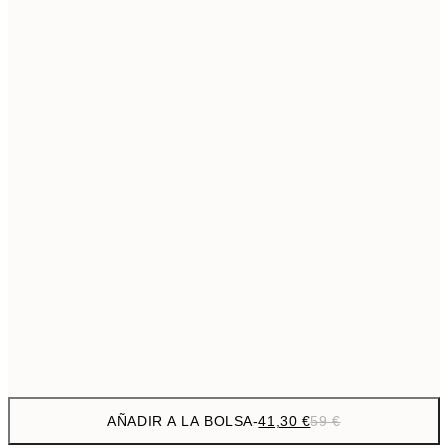
69,3
50x70 cm
Sin marco
AÑADIR A LA BOLSA
-
41,30 €
59 €