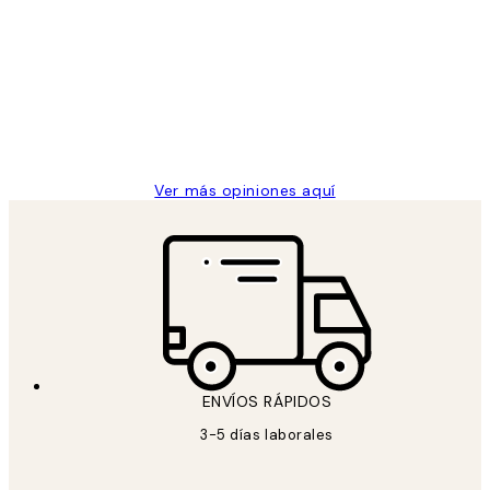
de
He comprado más de una vez en
los
Desenio, ha ido siempre muy bien!
clientes
9 jun
Concepció C
Ver más opiniones aquí
ENVÍOS RÁPIDOS
3-5 días laborales