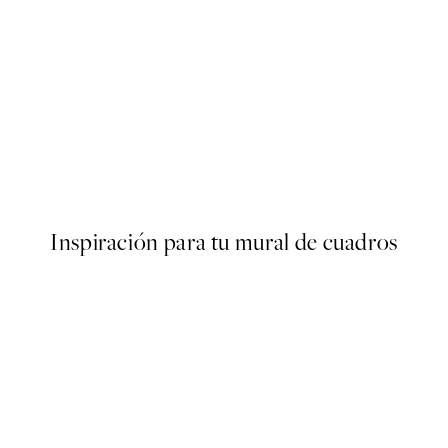
50%*
s Poster
Olive Branches in Vase Poster
Desde 6,50 €
13 €
Inspiración para tu mural de cuadros