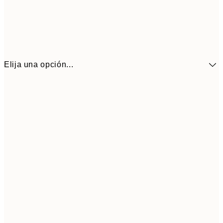
Elija una opción...
41,3
30x40 cm