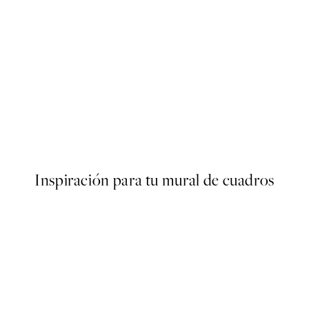
50%*
s Poster
Abstract Green Shapes No2 
Desde 6,50 €
13 €
Inspiración para tu mural de cuadros