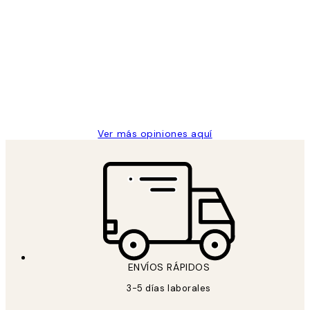
Comprador verificado
Opiniones
de
He comprado más de una vez en
los
Desenio, ha ido siempre muy bien!
clientes
9 jun
Concepció C
Ver más opiniones aquí
ENVÍOS RÁPIDOS
3-5 días laborales