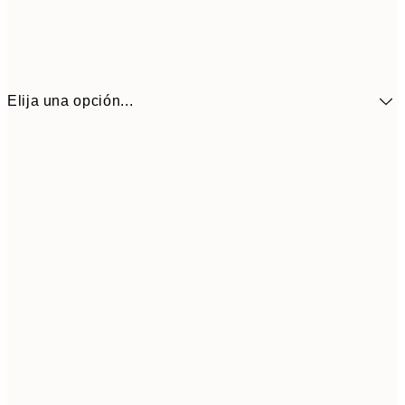
Elija una opción...
41,3
30x40 cm