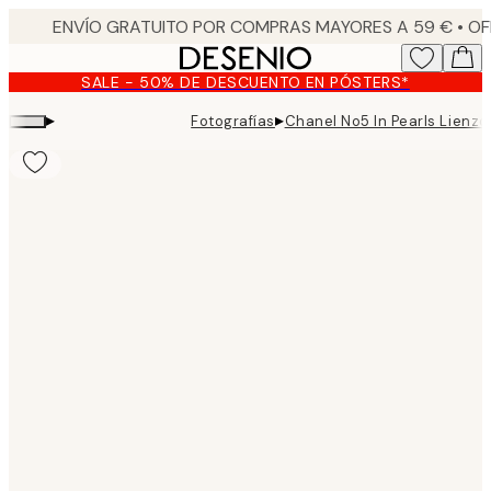
Skip
to
main
SALE - 50% DE DESCUENTO EN PÓSTERS*
content.
▸
▸
Fotografías
Chanel No5 In Pearls Lienzo
Product
images