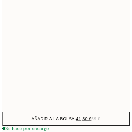
69,3
50x70 cm
Sin marco
AÑADIR A LA BOLSA
-
41,30 €
59 €
Se hace por encargo