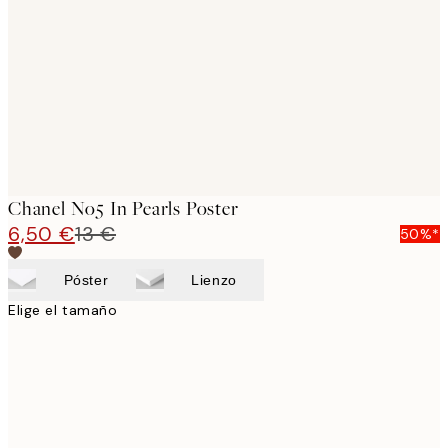
images
Chanel No5 In Pearls Poster
6,50 €
13 €
50%*
Póster
Lienzo
Elige el tamaño