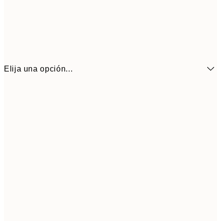
Elija una opción...
6,
21x30 cm