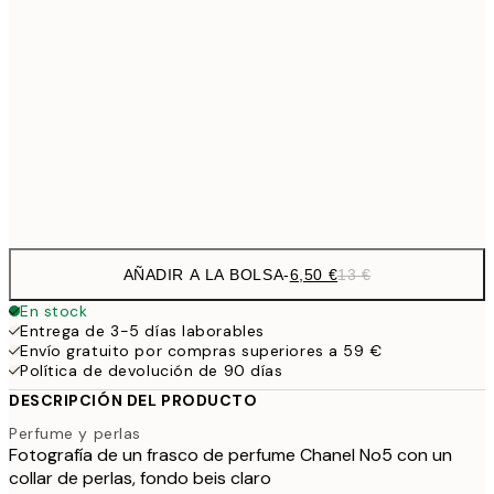
9,
30x40 cm
19,
16,2
50x70 cm
32,
Frame
options
AÑADIR A LA BOLSA
-
6,50 €
13 €
En stock
Entrega de 3-5 días laborables
Envío gratuito por compras superiores a 59 €
Política de devolución de 90 días
DESCRIPCIÓN DEL PRODUCTO
Perfume y perlas
Fotografía de un frasco de perfume Chanel No5 con un
collar de perlas, fondo beis claro