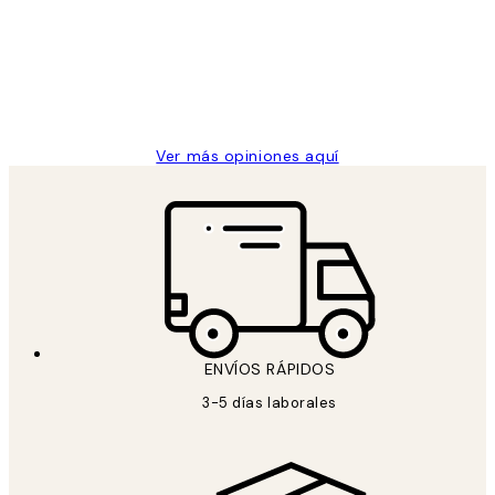
He comprado más de una vez en
los
Desenio, ha ido siempre muy bien!
clientes
9 jun
Concepció C
Ver más opiniones aquí
ENVÍOS RÁPIDOS
3-5 días laborales