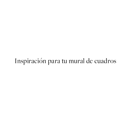
50%*
Rosé Flowers Poster
Desde 6,50 €
13 €
Inspiración para tu mural de cuadros