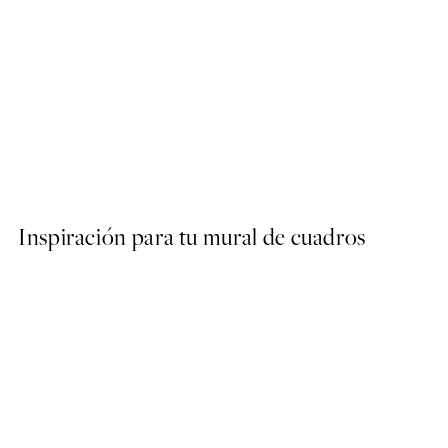
40%*
ARTISTAS DESTACADOS
Studio Vreeken - Cheers Po
Desde 13,17 €
21,95 €
Inspiración para tu mural de cuadros