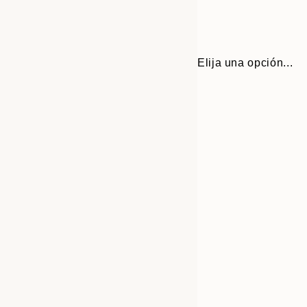
Elija una opción...
30x40 cm
50x70 cm