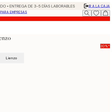
DO • ENTREGA DE 3-5 DÍAS LABORABLES
IR A LA CAJA
N
PARA EMPRESAS
ienzo
30%*
Lienzo