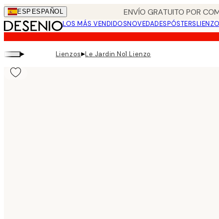
Skip
ENVÍO GRATUITO POR COM
ESP
ESPAÑOL
to
LOS MÁS VENDIDOS
NOVEDADES
PÓSTERS
LIENZ
main
content.
▸
▸
Lienzos
Le Jardin No1 Lienzo