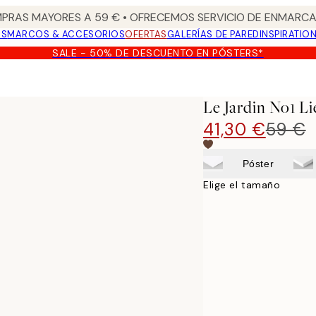
PRAS MAYORES A 59 € • OFRECEMOS SERVICIO DE ENMARCA
OS
MARCOS & ACCESORIOS
OFERTAS
GALERÍAS DE PARED
INSPIRATIO
SALE - 50% DE DESCUENTO EN PÓSTERS*
Le Jardin No1 L
41,30 €
59 €
Póster
Elige el tamaño