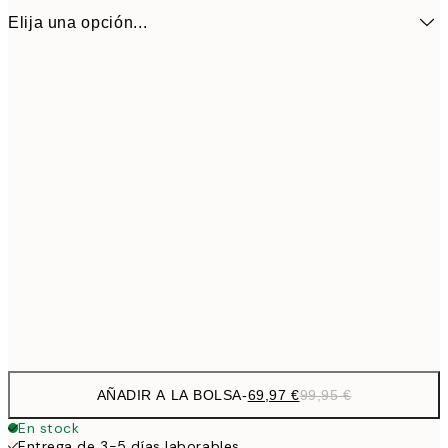
Elija una opción...
69,9
50x70 cm - Marco de roble
99,
AÑADIR A LA BOLSA
-
69,97 €
99,95 €
En stock
Entrega de 3-5 días laborables