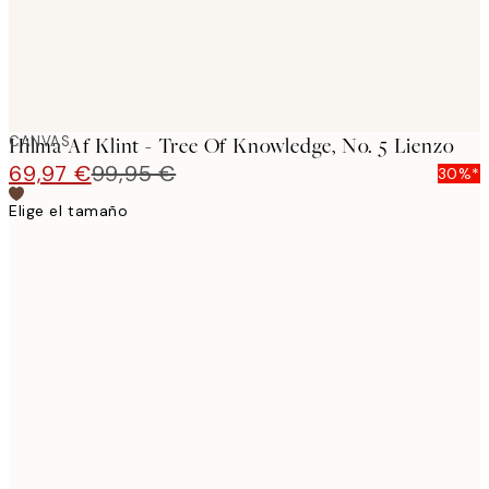
CANVAS
Hilma Af Klint - Tree Of Knowledge, No. 5 Lienzo
69,97 €
99,95 €
30%*
Elige el tamaño