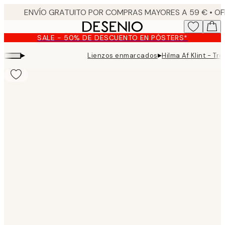
Skip
to
main
SALE - 50% DE DESCUENTO EN PÓSTERS*
content.
▸
▸
Lienzos enmarcados
Hilma Af Klint - Tr
Product
images