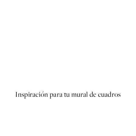
50%*
s Poster
Abstract Green Shapes No2 
Desde 6,50 €
13 €
Inspiración para tu mural de cuadros