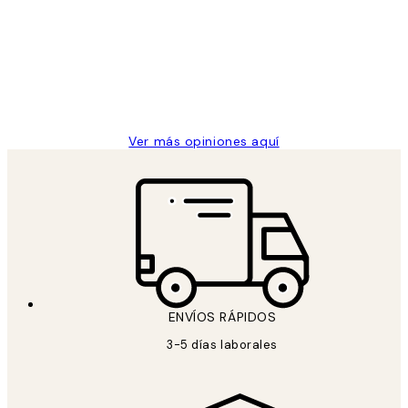
de
He comprado más de una vez en
los
Desenio, ha ido siempre muy bien!
clientes
9 jun
Concepció C
Ver más opiniones aquí
ENVÍOS RÁPIDOS
3-5 días laborales