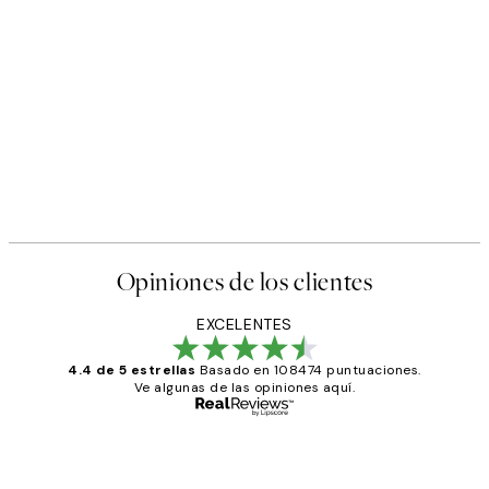
50%*
 de Pósters
Abstract Green Shapes No1 P
Desde 6,50 €
13 €
Opiniones de los clientes
EXCELENTES
4.4 de 5 estrellas
Basado en 108474 puntuaciones.
Ve algunas de las opiniones aquí.
Comprador verificado
Opiniones