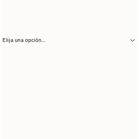
Elija una opción...
41,3
30x40 cm