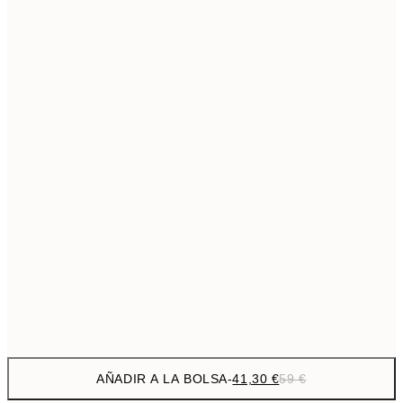
69,3
50x70 cm
Sin marco
AÑADIR A LA BOLSA
-
41,30 €
59 €