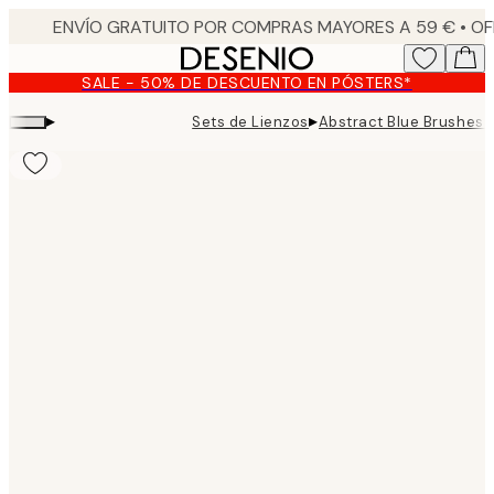
Skip
to
main
SALE - 50% DE DESCUENTO EN PÓSTERS*
content.
▸
▸
Sets de Lienzos
Abstract Blue Brushes 
Product
images