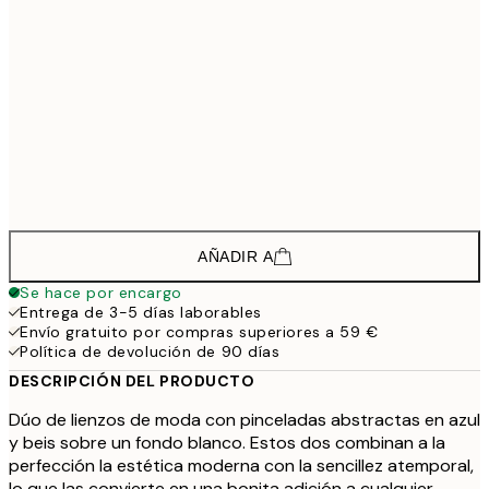
133,5
30x40 cm - Marco de negro
1
208,5
50x70 cm - Marco de negro
2
148,5
30x40 cm - Marco de roble
1
223,5
50x70 cm - Marco de roble
2
AÑADIR A
Se hace por encargo
Entrega de 3-5 días laborables
Envío gratuito por compras superiores a 59 €
Política de devolución de 90 días
DESCRIPCIÓN DEL PRODUCTO
Dúo de lienzos de moda con pinceladas abstractas en azul
y beis sobre un fondo blanco. Estos dos combinan a la
perfección la estética moderna con la sencillez atemporal,
lo que las convierte en una bonita adición a cualquier