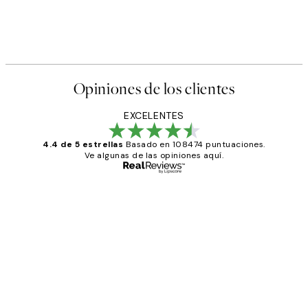
Opiniones de los clientes
EXCELENTES
4.4 de 5 estrellas
Basado en 108474 puntuaciones.
Ve algunas de las opiniones aquí.
Comprador verificado
Opiniones
de
He comprado más de una vez en
los
Desenio, ha ido siempre muy bien!
clientes
9 jun
Concepció C