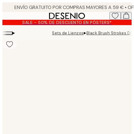
Skip
to
main
SALE - 50% DE DESCUENTO EN PÓSTERS*
content.
▸
▸
Sets de Lienzos
Black Brush Strokes Dú
Product
images