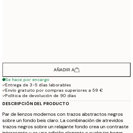
133,5
30x40 cm - Marco de negro
1
208,5
50x70 cm - Marco de negro
2
148,5
30x40 cm - Marco de roble
1
223,5
50x70 cm - Marco de roble
2
AÑADIR A
Se hace por encargo
Entrega de 3-5 días laborables
Envío gratuito por compras superiores a 59 €
Política de devolución de 90 días
DESCRIPCIÓN DEL PRODUCTO
Par de lienzos modernos con trazos abstractos negros
sobre un fondo beis claro. La combinación de atrevidos
trazos negros sobre un relajante fondo crea un contraste
interesante y es una adición elegante a cualquier hogar.