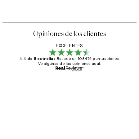
Opiniones de los clientes
EXCELENTES
4.4 de 5 estrellas
Basado en 108474 puntuaciones.
Ve algunas de las opiniones aquí.
Comprador verificado
Opiniones
de
He comprado más de una vez en
los
Desenio, ha ido siempre muy bien!
clientes
9 jun
Concepció C