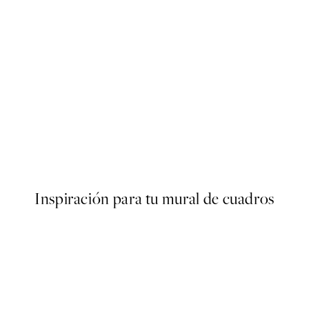
50%*
ter
Elsa Beskow - Mother's little 
Desde 6,50 €
13 €
Inspiración para tu mural de cuadros