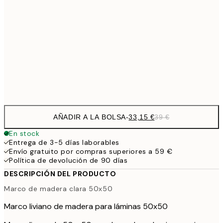
33,1
40x50 cm
33,1
50x50 cm
38,2
50x70 cm
44,
56,9
70x100 cm
AÑADIR A LA BOLSA
-
33,15 €
39 €
En stock
Entrega de 3-5 días laborables
Envío gratuito por compras superiores a 59 €
Política de devolución de 90 días
DESCRIPCIÓN DEL PRODUCTO
Marco de madera clara 50x50
Marco liviano de madera para láminas 50x50