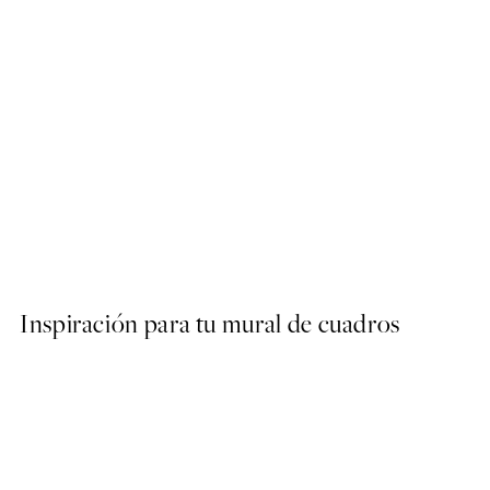
50%*
Vintage Sea Turtle Poster
Desde 3,98 €
7,95 €
Inspiración para tu mural de cuadros