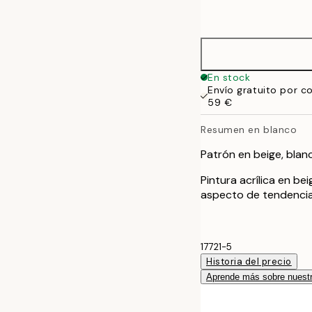
options
50x70 cm
70x100 cm
En stock
Envío gratuito por c
59 €
Resumen en blanco
Patrón en beige, blanc
Pintura acrílica en b
aspecto de tendencia
17721-5
Historia del precio
Aprende más sobre nuestr