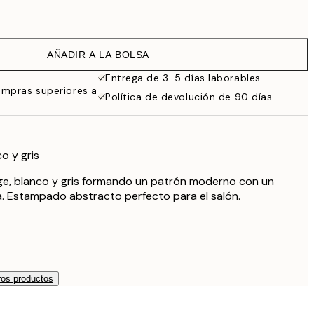
19,95 €
16,23 €
32,45 €
AÑADIR A LA BOLSA
24,50 €
49 €
Entrega de 3-5 días laborables
ompras superiores a
Política de devolución de 90 días
o y gris
eige, blanco y gris formando un patrón moderno con un
. Estampado abstracto perfecto para el salón.
os productos