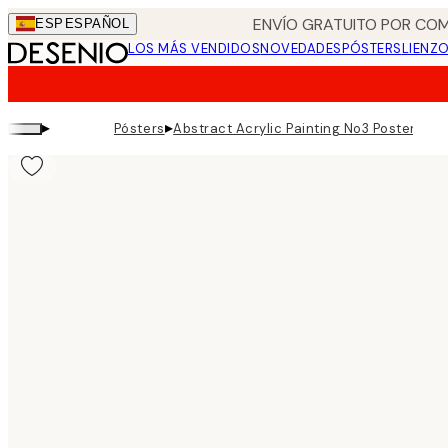
Skip
ENVÍO GRATUITO POR COM
ESP
ESPAÑOL
to
LOS MÁS VENDIDOS
NOVEDADES
PÓSTERS
LIENZ
main
content.
▸
▸
Pósters
Abstract Acrylic Painting No3 Poster