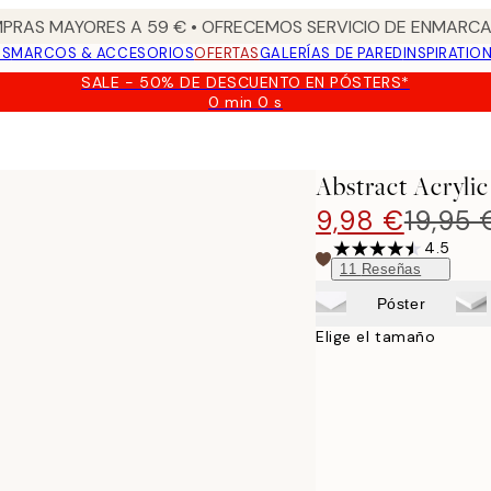
PRAS MAYORES A 59 € • OFRECEMOS SERVICIO DE ENMARCA
OS
MARCOS & ACCESORIOS
OFERTAS
GALERÍAS DE PARED
INSPIRATIO
SALE - 50% DE DESCUENTO EN PÓSTERS*
0 min
0 s
Válido
hasta:
2026-
08-
Abstract Acrylic
09
9,98 €
19,95 
4.5
11
Reseñas
Póster
Elige el tamaño