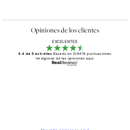
Opiniones de los clientes
EXCELENTES
4.4 de 5 estrellas
Basado en 108474 puntuaciones.
Ve algunas de las opiniones aquí.
Comprador verificado
Opiniones
de
He comprado más de una vez en
los
Desenio, ha ido siempre muy bien!
clientes
9 jun
Concepció C