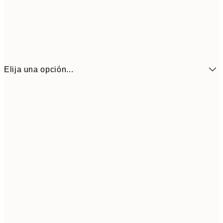
Elija una opción...
3,
21x30 cm