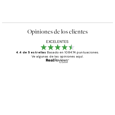
Opiniones de los clientes
EXCELENTES
4.4 de 5 estrellas
Basado en 108474 puntuaciones.
Ve algunas de las opiniones aquí.
Comprador verificado
Opiniones
de
He comprado más de una vez en
los
Desenio, ha ido siempre muy bien!
clientes
9 jun
Concepció C