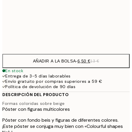
30x40 cm
19,
16,2
50x70 cm
32,
Frame
options
AÑADIR A LA BOLSA
-
6,50 €
13 €
En stock
Entrega de 3-5 días laborables
Envío gratuito por compras superiores a 59 €
Política de devolución de 90 días
DESCRIPCIÓN DEL PRODUCTO
Formas coloridas sobre beige
Póster con figuras multicolores
Póster con fondo beis y figuras de diferentes colores.
¡Este póster se conjuga muy bien con «Colourful shapes