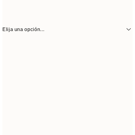
Elija una opción...
6,
21x30 cm
9,