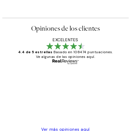
Opiniones de los clientes
EXCELENTES
4.4 de 5 estrellas
Basado en 108474 puntuaciones.
Ve algunas de las opiniones aquí.
Comprador verificado
Opiniones
de
He comprado más de una vez en
los
Desenio, ha ido siempre muy bien!
clientes
9 jun
Concepció C
Ver más opiniones aquí