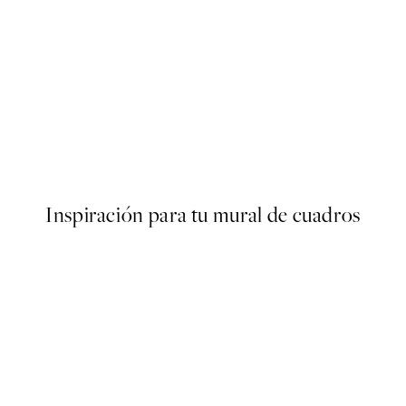
50%*
Graphic Ibiza Poster
Desde 6,50 €
13 €
Inspiración para tu mural de cuadros