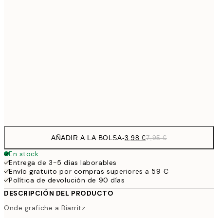
6,
21x30 cm
9,
30x40 cm
19,
16,2
50x70 cm
32,
Frame
options
AÑADIR A LA BOLSA
-
3,98 €
7,95 €
En stock
Entrega de 3-5 días laborables
Envío gratuito por compras superiores a 59 €
Política de devolución de 90 días
DESCRIPCIÓN DEL PRODUCTO
Onde grafiche a Biarritz