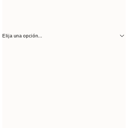
Elija una opción...
3,
13x18 cm
7,