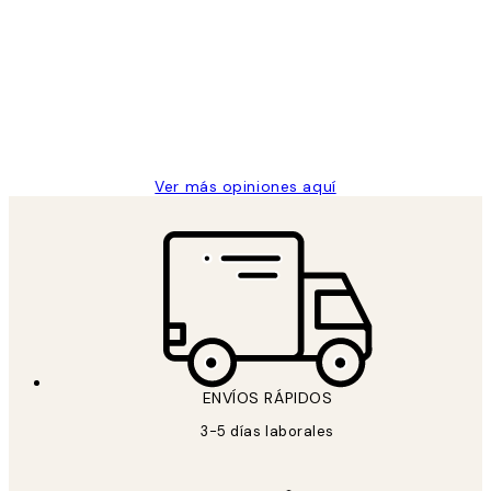
de
He comprado más de una vez en
los
Desenio, ha ido siempre muy bien!
clientes
9 jun
Concepció C
Ver más opiniones aquí
ENVÍOS RÁPIDOS
3-5 días laborales