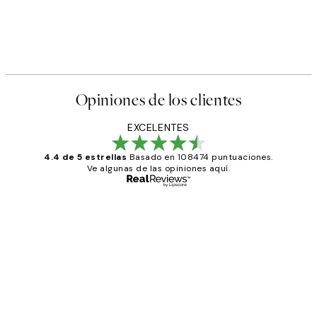
Opiniones de los clientes
EXCELENTES
4.4 de 5 estrellas
Basado en 108474 puntuaciones.
Ve algunas de las opiniones aquí.
Comprador verificado
Opiniones
de
He comprado más de una vez en
los
Desenio, ha ido siempre muy bien!
clientes
9 jun
Concepció C