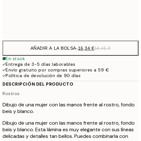
54,
Frame
options
AÑADIR A LA BOLSA
-
16,34 €
54,45 €
En stock
Entrega de 3-5 días laborables
Envío gratuito por compras superiores a 59 €
Política de devolución de 90 días
DESCRIPCIÓN DEL PRODUCTO
Rostros
Dibujo de una mujer con las manos frente al rostro, fondo
beis y blanco.
Dibujo de una mujer con las manos frente al rostro, fondo
beis y blanco. Esta lámina es muy elegante con sus líneas
delicadas y detalles tan bellos. Puedes combinarla con