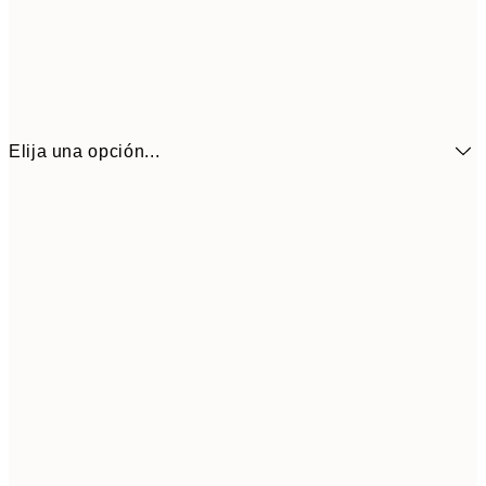
Elija una opción...
16,3
70x100 cm