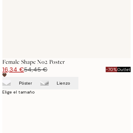
images
Female Shape No2 Poster
16,34 €
54,45 €
-70%
Outlet
Póster
Lienzo
Elige el tamaño