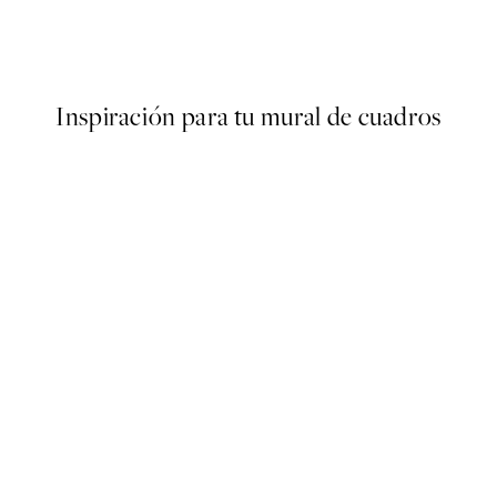
No2 Poster
Dried Grass Poster
8,08 €
26,95 €
Inspiración para tu mural de cuadros