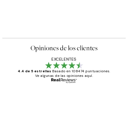
Opiniones de los clientes
EXCELENTES
4.4 de 5 estrellas
Basado en 108474 puntuaciones.
Ve algunas de las opiniones aquí.
Comprador verificado
Opiniones
de
He comprado más de una vez en
los
Desenio, ha ido siempre muy bien!
clientes