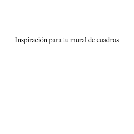
50%*
Close Up Florals Poster
Desde 6,50 €
13 €
Inspiración para tu mural de cuadros