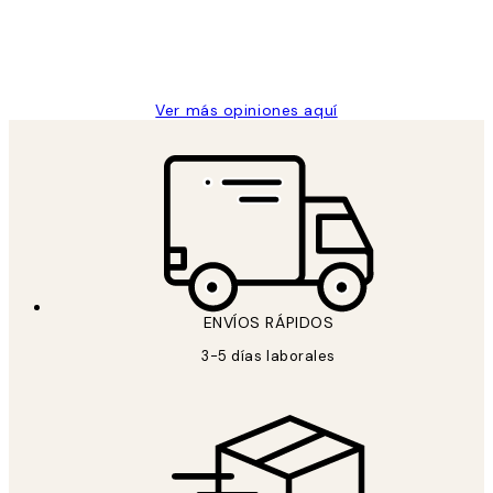
clientes
9 jun
Concepció C
Ver más opiniones aquí
ENVÍOS RÁPIDOS
3-5 días laborales