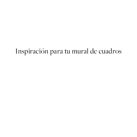
e Poster
Marilyn Monroe Reading Pos
Desde 9,95 €
Inspiración para tu mural de cuadros