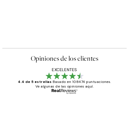
Opiniones de los clientes
EXCELENTES
4.4 de 5 estrellas
Basado en 108474 puntuaciones.
Ve algunas de las opiniones aquí.
Comprador verificado
Opiniones
de
He comprado más de una vez en
los
Desenio, ha ido siempre muy bien!