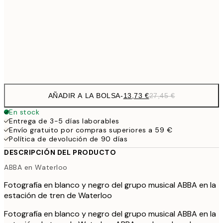
32,
21,7
50x70 cm
43,
Frame
options
AÑADIR A LA BOLSA
-
13,73 €
27,45 €
En stock
Entrega de 3-5 días laborables
Envío gratuito por compras superiores a 59 €
Política de devolución de 90 días
DESCRIPCIÓN DEL PRODUCTO
ABBA en Waterloo
Fotografía en blanco y negro del grupo musical ABBA en la
estación de tren de Waterloo
Fotografía en blanco y negro del grupo musical ABBA en la