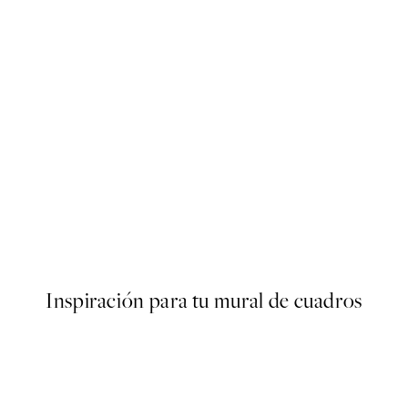
-70%
Outlet
Beige Reeds No2 Poster
Desde 3,28 €
10,95 €
Inspiración para tu mural de cuadros