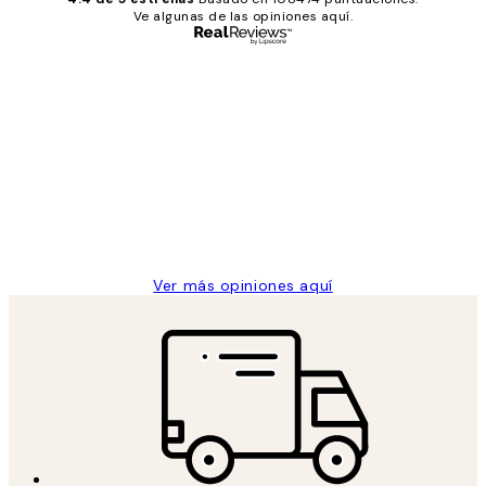
Ve algunas de las opiniones aquí.
Comprador verificado
Opiniones
de
He comprado más de una vez en
los
Desenio, ha ido siempre muy bien!
clientes
9 jun
Concepció C
Ver más opiniones aquí