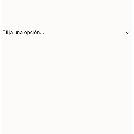
Elija una opción...
5,
30x40 cm
19,