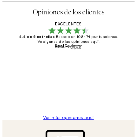
Opiniones de los clientes
EXCELENTES
4.4 de 5 estrellas
Basado en 108474 puntuaciones.
Ve algunas de las opiniones aquí.
Comprador verificado
Opiniones
de
He comprado más de una vez en
los
Desenio, ha ido siempre muy bien!
clientes
9 jun
Concepció C
Ver más opiniones aquí