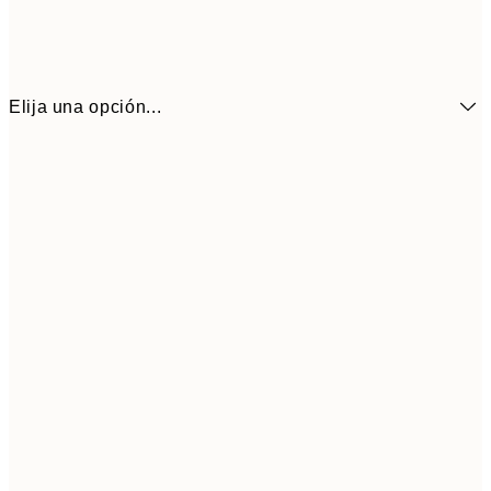
Elija una opción...
7,
21x30 cm