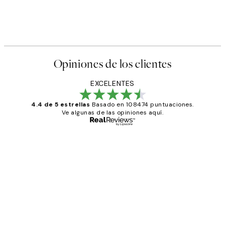
Opiniones de los clientes
EXCELENTES
4.4 de 5 estrellas
Basado en 108474 puntuaciones.
Ve algunas de las opiniones aquí.
Comprador verificado
Opiniones
de
He comprado más de una vez en
los
Desenio, ha ido siempre muy bien!
clientes
9 jun
Concepció C