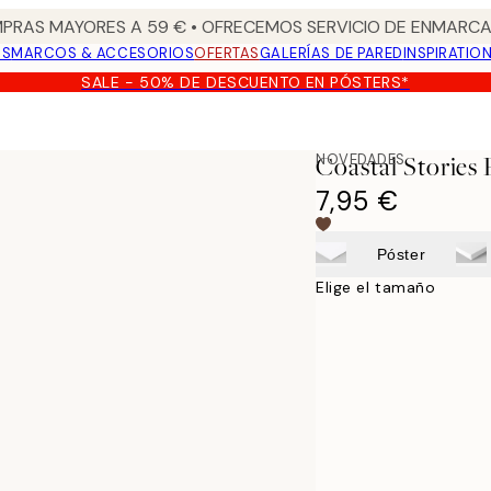
PRAS MAYORES A 59 € • OFRECEMOS SERVICIO DE ENMARCA
OS
MARCOS & ACCESORIOS
OFERTAS
GALERÍAS DE PARED
INSPIRATIO
SALE - 50% DE DESCUENTO EN PÓSTERS*
NOVEDADES
Coastal Stories 
7,95 €
Póster
Elige el tamaño