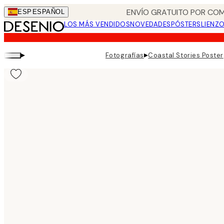
Skip
ENVÍO GRATUITO POR COM
ESP
ESPAÑOL
to
LOS MÁS VENDIDOS
NOVEDADES
PÓSTERS
LIENZ
main
content.
▸
▸
Fotografías
Coastal Stories Poster