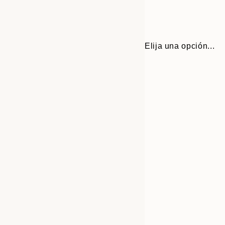
Elija una opción...
Frame
13x18 cm
options
21x30 cm