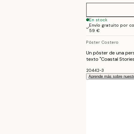
30x40 cm
En stock
Envío gratuito por c
40x50 cm
59 €
Póster Costero
50x70 cm
Un póster de una pers
70x100 cm
texto "Coastal Stories
20442-3
100x150 cm
Aprende más sobre nuestr