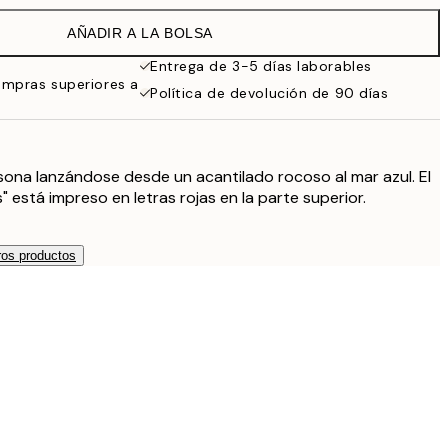
AÑADIR A LA BOLSA
19,95 €
Entrega de 3-5 días laborables
ompras superiores a
Política de devolución de 90 días
27,45 €
32,45 €
ona lanzándose desde un acantilado rocoso al mar azul. El
49 €
" está impreso en letras rojas en la parte superior.
119 €
os productos