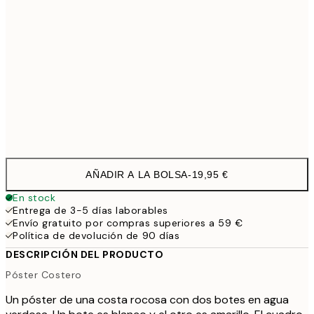
50x70 cm
32,4
100x150 cm
11
Frame
options
AÑADIR A LA BOLSA
-
19,95 €
En stock
Entrega de 3-5 días laborables
Envío gratuito por compras superiores a 59 €
Política de devolución de 90 días
DESCRIPCIÓN DEL PRODUCTO
Póster Costero
Un póster de una costa rocosa con dos botes en agua