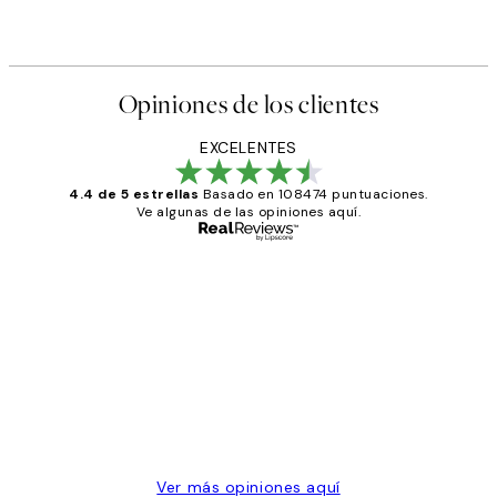
Opiniones de los clientes
EXCELENTES
4.4 de 5 estrellas
Basado en 108474 puntuaciones.
Ve algunas de las opiniones aquí.
Comprador verificado
Opiniones
de
He comprado más de una vez en
los
Desenio, ha ido siempre muy bien!
clientes
9 jun
Concepció C
Ver más opiniones aquí