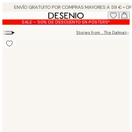
Skip
to
main
SALE - 50% DE DESCUENTO EN PÓSTERS*
content.
▸
Stories from… The Dalmatia
Product
images