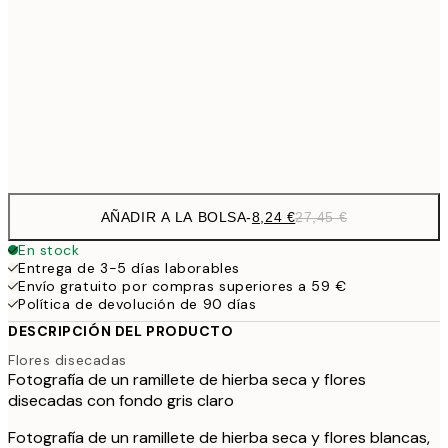
9,
50x70 cm
32,
14,7
70x100 cm
Frame
options
AÑADIR A LA BOLSA
-
8,24 €
27,45 €
En stock
Entrega de 3-5 días laborables
Envío gratuito por compras superiores a 59 €
Política de devolución de 90 días
DESCRIPCIÓN DEL PRODUCTO
Flores disecadas
Fotografía de un ramillete de hierba seca y flores
disecadas con fondo gris claro
Fotografía de un ramillete de hierba seca y flores blancas,