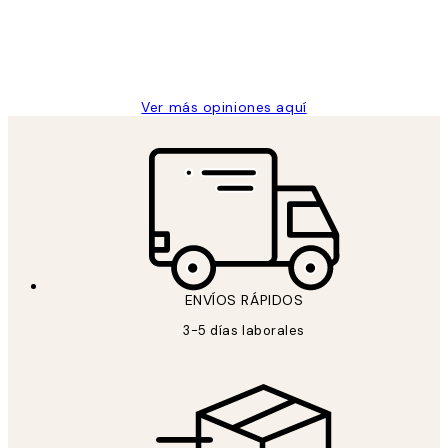
clientes
9 jun
Concepció C
Ver más opiniones aquí
ENVÍOS RÁPIDOS
3-5 días laborales