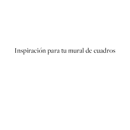
-70%
Outlet
Sunny Field Poster
9,74 €
32,45 €
Inspiración para tu mural de cuadros