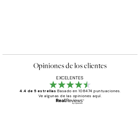
Opiniones de los clientes
EXCELENTES
4.4 de 5 estrellas
Basado en 108474 puntuaciones.
Ve algunas de las opiniones aquí.
Comprador verificado
Opiniones
de
He comprado más de una vez en
los
Desenio, ha ido siempre muy bien!