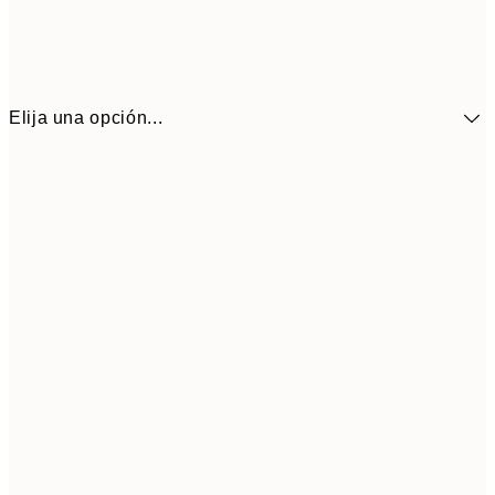
Elija una opción...
8,
40x50 cm
27,